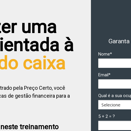
er uma
ientada à
Garanta 
Nome*
do caixa
Email*
trado pela Preço Certo, você
as de gestão financeira para a
Qual é a sua oc
5 + 2 = ?
 neste treinamento