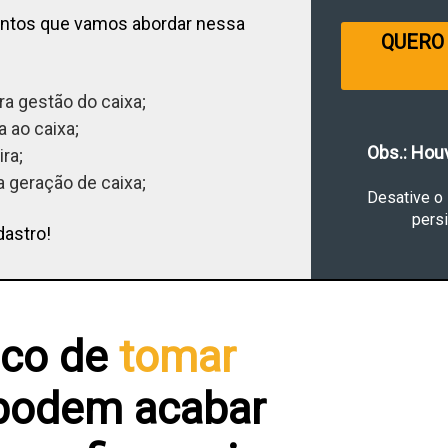
untos que vamos abordar nessa
QUERO
ra gestão do caixa;
 ao caixa;
Obs.: Hou
ra;
 geração de caixa;
Desative o
persi
dastro!
sco de
tomar
podem acabar