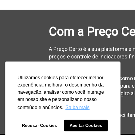
Com a Preço Cer
A Preço Certo é a sua plataforma e
preços e controle de indicadores fi
o seu lucro e caixa.
Reconhecida pelo Santander, como 
Utilizamos cookies para oferecer melhor
experiência, melhorar o desempenho da
Brasil. Lutamos todos os dias para
navegação, analisar como você interage
portas por conta de capital de giro
em nosso site e personalizar o nosso
preços falhos.
conteúdo e anúncios.
Saiba mais
Precificar é um desafio, nós facilit
Recusar Cookies
Aceitar Cookies