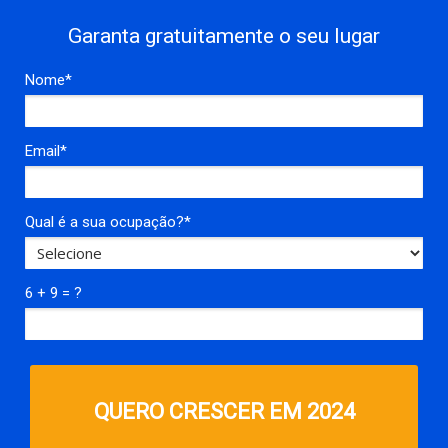
Garanta gratuitamente o seu lugar
Nome*
Email*
Qual é a sua ocupação?*
6 + 9 = ?
QUERO CRESCER EM 2024