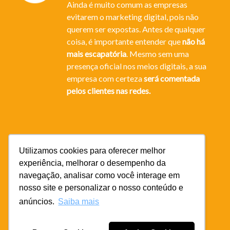
Ainda é muito comum as empresas
evitarem o marketing digital, pois não
querem ser expostas. Antes de qualquer
coisa, é importante entender que
não há
mais escapatória
. Mesmo sem uma
presença oficial nos meios digitais, a sua
empresa com certeza
será comentada
pelos clientes nas redes.
Utilizamos cookies para oferecer melhor
experiência, melhorar o desempenho da
navegação, analisar como você interage em
nosso site e personalizar o nosso conteúdo e
anúncios.
Saiba mais
ⒸTodos os direitos reservados.