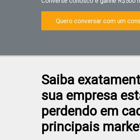
Converse conosco e ganhe R$500 no
Quero conversar com um consu
Saiba exatament
sua empresa est
perdendo em ca
principais marke