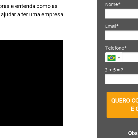
Nome*
pras e entenda como as
 ajudar a ter uma empresa
Email*
Telefone*
3 + 5 = ?
QUERO C
E 
Obs.